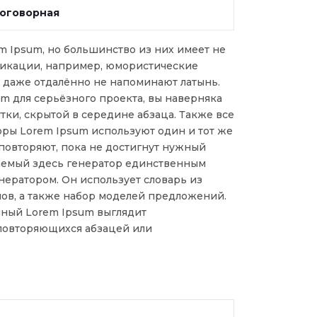
оговорная
m Ipsum, но большинство из них имеет не
икации, например, юмористические
е даже отдалённо не напоминают латынь.
m для серьёзного проекта, вы наверняка
тки, скрытой в середине абзаца. Также все
оры Lorem Ipsum используют один и тот же
 повторяют, пока не достигнут нужный
гаемый здесь генератор единственным
нератором. Он использует словарь из
лов, а также набор моделей предложений.
нный Lorem Ipsum выглядит
повторяющихся абзацей или