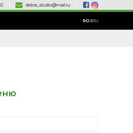
02
debra_studio@mail.ru
RO
RU
еню