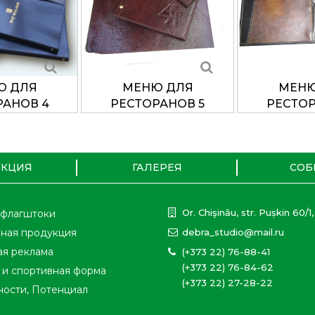
Ю ДЛЯ
МЕНЮ ДЛЯ
МЕНЮ
РАНОВ 4
РЕСТОРАНОВ 5
РЕСТОР
УКЦИЯ
ГАЛЕРЕЯ
СОБ
Or. Chişinău, str. Pușkin 60/1,
 флагштоки
ная продукция
debra_studio@mail.ru
я реклама
(+373 22) 76-88-41
(+373 22) 76-84-62
и спортивная форма
(+373 22) 27-28-22
ости, Потенциал